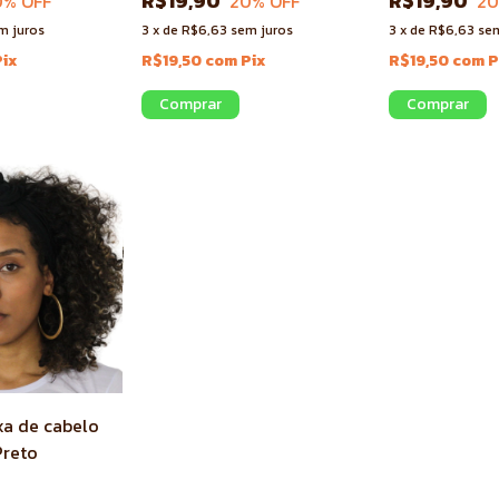
R$19,90
R$19,90
0
% OFF
20
% OFF
2
m juros
3
x
de
R$6,63
sem juros
3
x
de
R$6,63
sem
Pix
R$19,50
com
Pix
R$19,50
com
P
xa de cabelo
reto