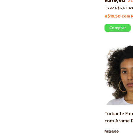
R$19,90
2
3
x
de
R$6,63
se
R$19,50
com
Turbante Fai
com Arame P
R$24,90