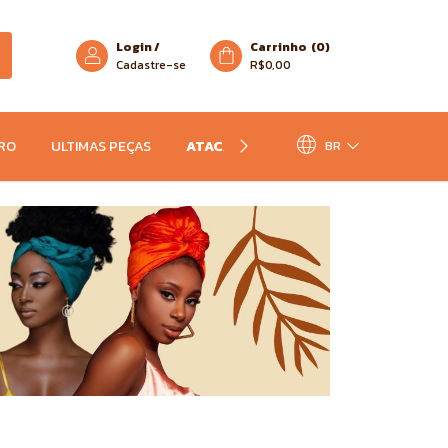
Login
/
Carrinho
(
0
)
Cadastre-se
R$0,00
RO
ULTIMAS PEÇAS
ATACADO
BR