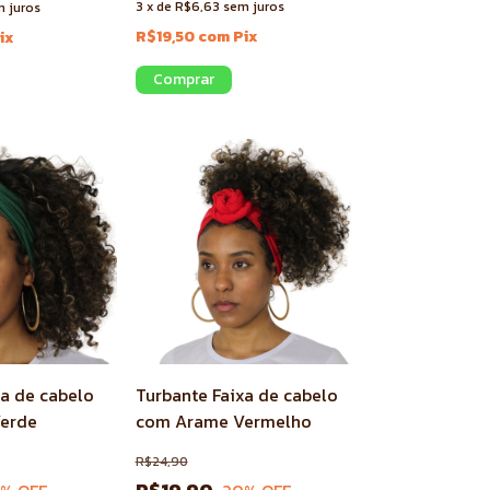
3
x
de
R$6,63
sem juros
 juros
R$19,50
com
Pix
ix
xa de cabelo
Turbante Faixa de cabelo
erde
com Arame Vermelho
R$24,90