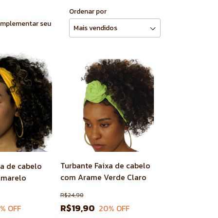
Ordenar por
complementar seu
Turbante Faixa de cabelo
xa de cabelo
com Arame Verde Claro
Amarelo
R$24,90
R$19,90
20
% OFF
0
% OFF