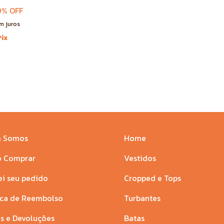
0
% OFF
m juros
Pix
 Somos
Home
 Comprar
Vestidos
ei seu pedido
Cropped e Tops
ica de Reembolso
Turbantes
s e Devoluções
Batas