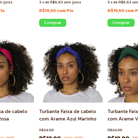
m juros
3
x
de
R$6,63
sem juros
3
x
de
R$6,63
sem
Pix
R$19,50
com
Pix
R$19,50
com
P
xa de cabelo
Turbante Faixa de cabelo
Turbante Fai
Rosa
com Arame Azul Marinho
com Arame V
R$24,90
R$24,90