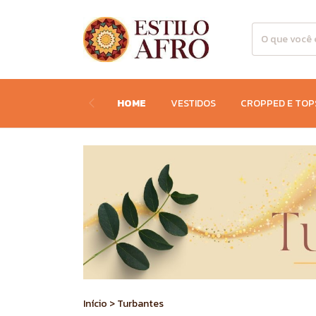
HOME
VESTIDOS
CROPPED E TOP
Início
>
Turbantes