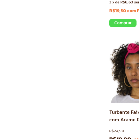
3
x
de
R$6,63
se
R$19,50
com
Turbante Fai
com Arame 
R$24,90