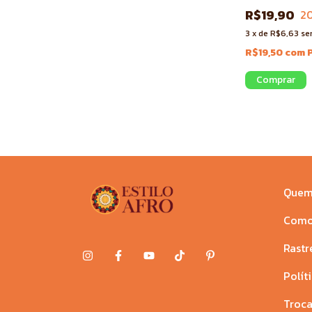
R$19,90
2
3
x
de
R$6,63
se
R$19,50
com
Quem
Como
Rastr
Polít
Troca