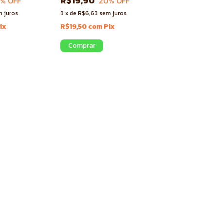
R$19,90
0
% OFF
20
% OFF
 juros
3
x
de
R$6,63
sem juros
ix
R$19,50
com
Pix