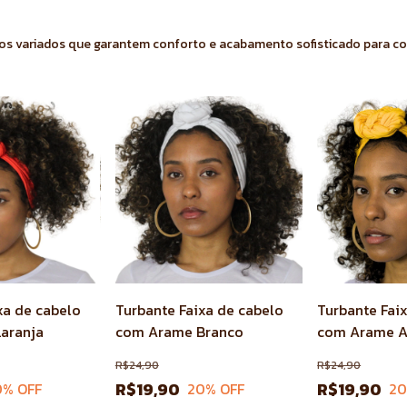
cidos variados que garantem conforto e acabamento sofisticado para 
xa de cabelo
Turbante Faixa de cabelo
Turbante Fai
aranja
com Arame Branco
com Arame 
R$24,90
R$24,90
R$19,90
R$19,90
0
% OFF
20
% OFF
2