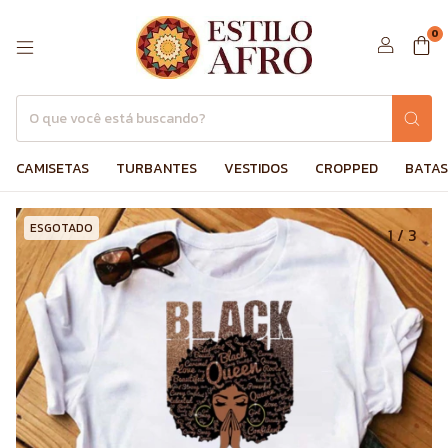
0
CAMISETAS
TURBANTES
VESTIDOS
CROPPED
BATAS
ESGOTADO
1
/
3